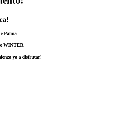
uento!
ca!
de Palma
code WINTER
ienza ya a disfrutar!