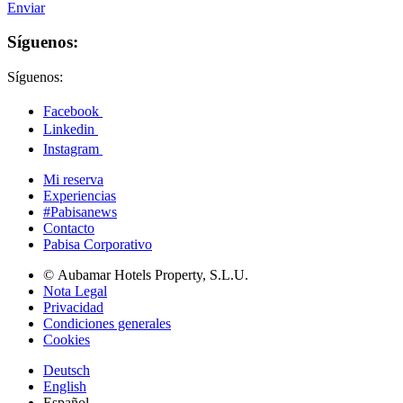
Enviar
Síguenos:
Síguenos:
Facebook
Linkedin
Instagram
Mi reserva
Experiencias
#Pabisanews
Contacto
Pabisa Corporativo
© Aubamar Hotels Property, S.L.U.
Nota Legal
Privacidad
Condiciones generales
Cookies
Deutsch
English
Español