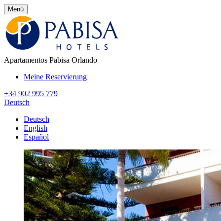
Menü
Apartamentos Pabisa Orlando
Meine Reservierung
+34 902 995 779
Deutsch
Deutsch
English
Español