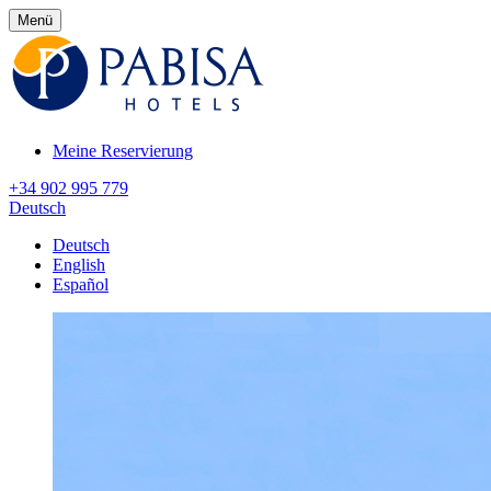
Menü
Meine Reservierung
+34 902 995 779
Deutsch
Deutsch
English
Español