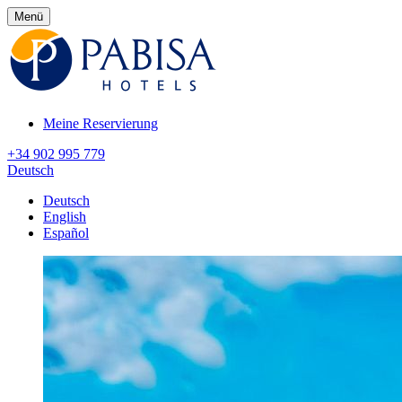
Menü
Meine Reservierung
+34 902 995 779
Deutsch
Deutsch
English
Español