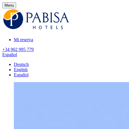
Menu
Mi reserva
+34 902 995 779
Español
Deutsch
English
Español